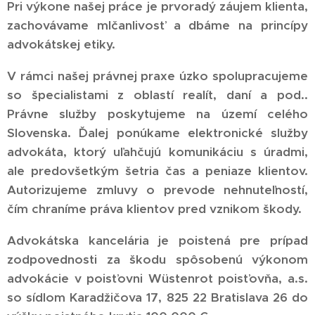
Pri výkone našej práce je prvoradý záujem klienta,
zachovávame mlčanlivosť a dbáme na princípy
advokátskej etiky.
V rámci našej právnej praxe úzko spolupracujeme
so špecialistami z oblastí realít, daní a pod..
Právne služby poskytujeme na území celého
Slovenska. Ďalej ponúkame elektronické služby
advokáta, ktorý uľahčujú komunikáciu s úradmi,
ale predovšetkým šetria čas a peniaze klientov.
Autorizujeme zmluvy o prevode nehnuteľností,
čím chraníme práva klientov pred vznikom škody.
Advokátska kancelária je poistená pre prípad
zodpovednosti za škodu spôsobenú výkonom
advokácie v poisťovni Wüstenrot poisťovňa, a.s.
so sídlom Karadžičova 17, 825 22 Bratislava 26 do