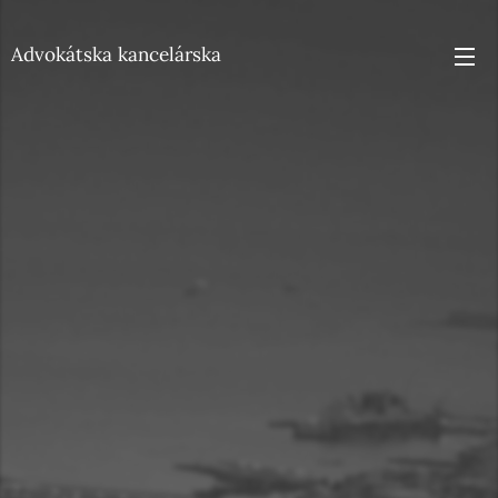
Advokátska kancelárska
VIŠŇOVSKÁ, s.r.o.