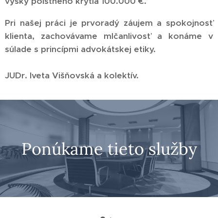
výšky poistného krytia 100.000 €.
Pri našej práci je prvoradý záujem a spokojnosť
klienta, zachovávame mlčanlivosť a konáme v
súlade s princípmi advokátskej etiky.
JUDr. Iveta Višňovská a kolektív.
Ponúkame
tieto
služby