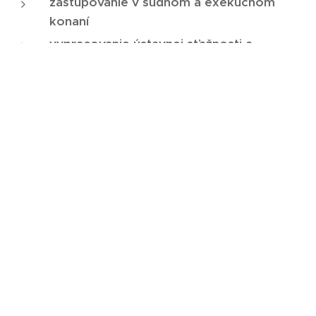
zastupovanie v súdnom a exekučnom
konaní
vypracovanie ústavnej sťažnosti a
zastupovanie advokátom pred Ústavným
súdom SR
Obchodné právo
Ochráňte svoje podnikanie
právne poradenstvo v obchodnom práve
pre fyzické a právnické osoby
kompletné zakladanie obchodných