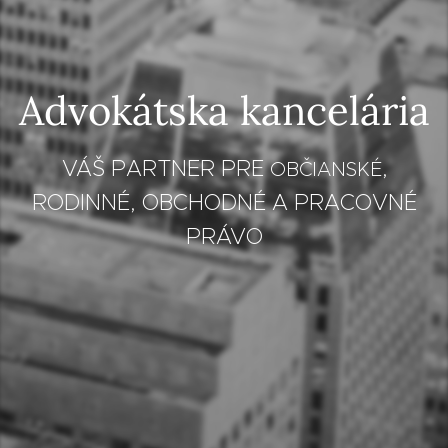
Advokátska kancelária
VÁŠ PARTNER PRE
OBČIANSKÉ,
RODINNÉ, OBCHODNÉ A PRACOVNÉ
PRÁVO